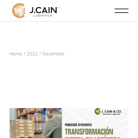
Skip
to
the
content
Home
2022
December