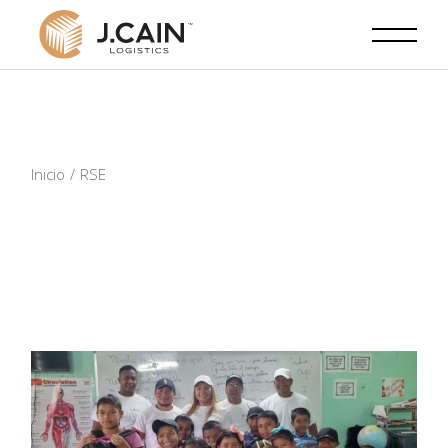
Skip
to
the
content
Inicio
RSE