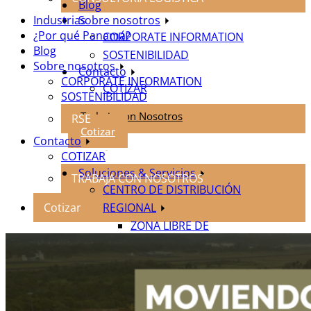
Blog
Industrias
Sobre nosotros
¿Por qué Panamá?
CORPORATE INFORMATION
Blog
SOSTENIBILIDAD
Sobre nosotros
Contacto
CORPORATE INFORMATION
COTIZAR
SOSTENIBILIDAD
Trabaja con Nosotros
RSE
Cotizar
Contacto
COTIZAR
Soluciones & Servicios
TRABAJA CON NOSOTROS
CENTRO DE DISTRIBUCIÓN
Cotizar
REGIONAL
ZONA LIBRE DE
COLÓN
PANAMÁ PACÍFICO
4PL LOGÍSTICA DE TORRE
DE CONTROL