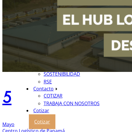
VALORES AGREGADOS
SOLUCIONES TI
CENTRO DE COMERCIO
ELECTRÓNICO
CONSULTORÍA LOGÍSTICA
Industrias
¿Por qué Panamá?
Blog
Sobre nosotros
CORPORATE INFORMATION
SOSTENIBILIDAD
RSE
Contacto
5
COTIZAR
TRABAJA CON NOSOTROS
Cotizar
Cotizar
Mayo
Centro Logístico de Panamá