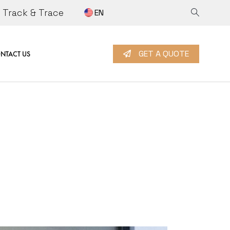
Track & Trace
EN
NFORMATION
ET A QUOTE
Y
ORK WITH US
GET A QUOTE
NTACT US
ORMATION
 A QUOTE