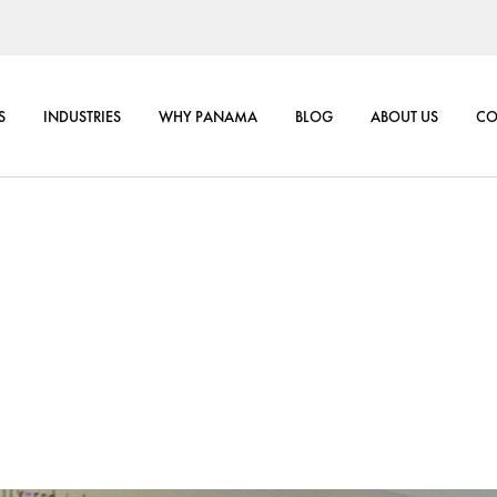
BUTION
CORPORATE I
G
SUSTAINABILIT
W
S
INDUSTRIES
WHY PANAMA
BLOG
ABOUT US
CO
WER
CSR
TION
CORPORATE INF
GET
SUSTAINABILITY
R
ER
NSULTING