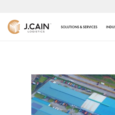
REGIONAL DISTRI
CENTER
SOLUTIONS & SERVICES
INDUS
4PL CONTROL TO
LOGISTICS
ADDED VALUES
REGIONAL DISTRIBUTION
CENTER
IT SOLUTIONS
4PL CONTROL TOWER
E-COMMERCE &
LOGISTICS
FULFILLMENT CENT
ADDED VALUES
SUPPLY CHAIN CO
IT SOLUTIONS