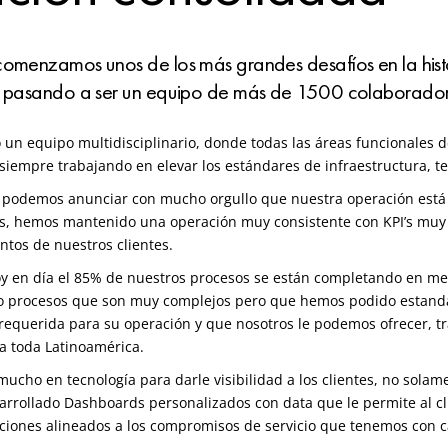
omenzamos unos de los más grandes desafíos en la histor
) pasando a ser un equipo de más de 1500 colaborador
un equipo multidisciplinario, donde todas las áreas funcionales d
siempre trabajando en elevar los estándares de infraestructura, tec
y podemos anunciar con mucho orgullo que nuestra operación est
, hemos mantenido una operación muy consistente con KPI’s muy e
ntos de nuestros clientes.
hoy en día el 85% de nuestros procesos se están completando en me
 procesos que son muy complejos pero que hemos podido estandari
ad requerida para su operación y que nosotros le podemos ofrecer,
ra toda Latinoamérica.
ucho en tecnología para darle visibilidad a los clientes, no solame
arrollado Dashboards personalizados
con data que le permite al c
aciones alineados a los compromisos de servicio que tenemos con 