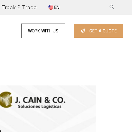
Track & Trace
EN
NFORMATION
ET A QUOTE
Y
ORK WITH US
WORK WITH US
GET A QUOTE